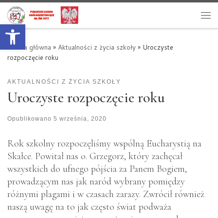
Przejdź do treści
Otwórz pasek narzędzi
Me
Strona główna
»
Aktualności z życia szkoły
»
Uroczyste
rozpoczęcie roku
AKTUALNOŚCI Z ŻYCIA SZKOŁY
Uroczyste rozpoczęcie roku
Opublikowano
5 września, 2020
Rok szkolny rozpoczęliśmy wspólną Eucharystią na
Skałce. Powitał nas o. Grzegorz, który zachęcał
wszystkich do ufnego pójścia za Panem Bogiem,
prowadzącym nas jak naród wybrany pomiędzy
różnymi plagami i w czasach zarazy. Zwrócił również
naszą uwagę na to jak często świat podważa