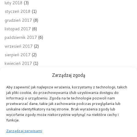
luty 2018
(3)
styczeń 2018
(1)
grudzień 2017
(8)
listopad 2017
(6)
październik 2017
(6)
wrzesień 2017
(2)
sierpień 2017
(2)
kwiecień 2017
(1)
Zarządzaj zgodą
Aby zapewnić jak najlepsze wrażenia, korzystamy z technologii, takich
jak pliki cookie, do przechowywania i/lub uzyskiwania dostępu do
Nawigacja wpisu
Poprzedni wpis
informacji o urządzeniu. Zgoda na te technologie pozwoli nam
ROZPOCZĘCIE ROKU SZKOLNEGO 2020/2021
przetwarzać dane, takie jak zachowanie podczas przeglądania lub
unikalne identyfikatory na tej stronie. Brak wyrażenia zgody lub
wycofanie zgody może niekorzystnie wpłynąć na niektóre cechy i
POWRÓT DO LISTY POST
funkcje.
Na
Zarządzaj serwisami
WOLONTARIAT ŚW. RITY