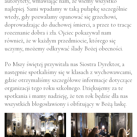
autorytety, wmawiając nam, że wiemy wszystko
najlepiej. Sami wpadamy w taką pułapkę szczególnie
wtedy, gdy pozwalamy opanować się grzechowi,
doprowadzając do duchowej śmierci, a przez to tracąc
rozeznanie dobra i zła. Ojciec pokazywał nam
również, że w każdym przedmiocie, którego się
uczymy, możemy odkrywać ślady Bożej obecności.
Po Mszy świętej przywitała nas Siostra Dyrektor, a
następnie spotkaliśmy się w klasach z wychowawcami,
gdzie otrzymaliśmy szczegółowe informacje dotyczące
organizacji tego roku szkolnego. Dziękujemy za te
spotkania i mamy nadzieję, że ten rok będzie dla nas
wszystkich błogosławiony i obfitujący w Bożą łaskę.