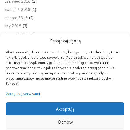
czerwiec 2018
(2)
kwiecień 2018
(1)
marzec 2018
(4)
luty 2018
(3)
styczeń 2018
(1)
Zarządzaj zgodą
grudzień 2017
(8)
listopad 2017
(6)
Aby zapewnić jak najlepsze wrażenia, korzystamy z technologii, takich
jak pliki cookie, do przechowywania i/lub uzyskiwania dostępu do
październik 2017
(6)
informacji o urządzeniu. Zgoda na te technologie pozwoli nam
wrzesień 2017
(2)
przetwarzać dane, takie jak zachowanie podczas przeglądania lub
unikalne identyfikatory na tej stronie. Brak wyrażenia zgody lub
sierpień 2017
(2)
wycofanie zgody może niekorzystnie wpłynąć na niektóre cechy i
kwiecień 2017
(1)
funkcje.
Zarządzaj serwisami
Akceptuję
© 2026
Liceum św. Rity w Krakowie
– Wszelkie
prawa zastrzeżone
Odmów
Oparte na
WP
– Zaprojektowano z
Motyw Customizr