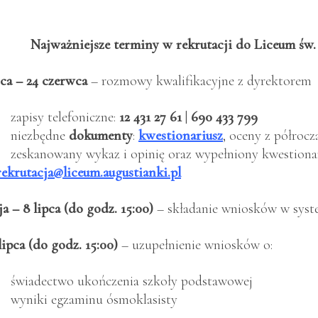
Najważniejsze terminy w rekrutacji do Liceum św.
ca – 24 czerwca
– rozmowy kwalifikacyjne z dyrektorem
• zapisy telefoniczne:
12 431 27 61
|
690 433 799
• niezbędne
dokumenty
:
kwestionariusz
, oceny z półrocz
• zeskanowany wykaz i opinię oraz wypełniony kwestionar
rekrutacja@liceum.augustianki.pl
ja – 8 lipca (do godz. 15:00)
– składanie wniosków w sys
lipca (do godz. 15:00)
– uzupełnienie wniosków o:
• świadectwo ukończenia szkoły podstawowej
• wyniki egzaminu ósmoklasisty