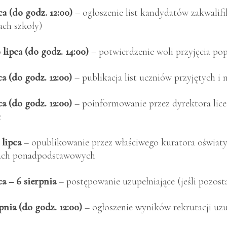
ca (do godz. 12:00)
– ogłoszenie list kandydatów zakwalif
ach szkoły)
 lipca (do godz. 14:00)
– potwierdzenie woli przyjęcia p
ca (do godz. 12:00)
– publikacja list uczniów przyjętych i 
ca (do godz. 12:00)
– poinformowanie przez dyrektora lice
c
 lipca
– opublikowanie przez właściwego kuratora oświaty 
ach ponadpodstawowych
ca – 6 sierpnia
– postępowanie uzupełniające (jeśli pozost
rpnia (do godz. 12:00)
– ogłoszenie wyników rekrutacji uzup