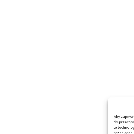
Aby zapewnić
do przechow
te technolo
przeglądania