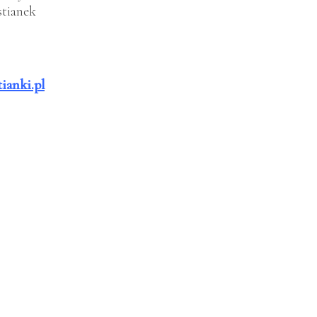
tianek
ianki.pl