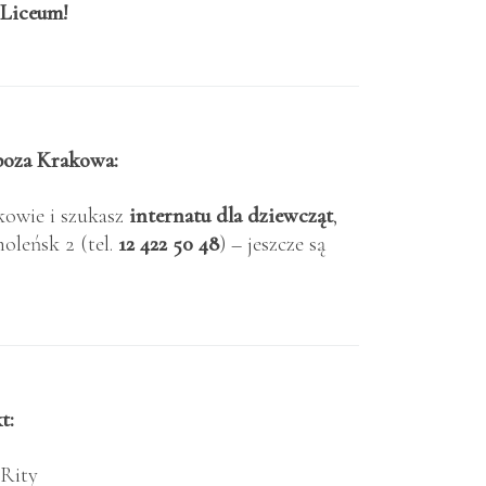
Liceum!
oza Krakowa:
akowie i szukasz
internatu dla dziewcząt
,
moleńsk 2 (tel.
12 422 50 48
) – jeszcze są
t:
 Rity