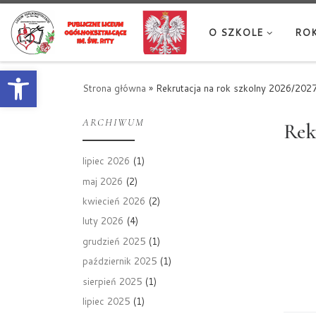
Przejdź do treści
O SZKOLE
ROK
Otwórz pasek narzędzi
Strona główna
»
Rekrutacja na rok szkolny 2026/202
ARCHIWUM
Rek
lipiec 2026
(1)
maj 2026
(2)
kwiecień 2026
(2)
luty 2026
(4)
grudzień 2025
(1)
październik 2025
(1)
sierpień 2025
(1)
lipiec 2025
(1)