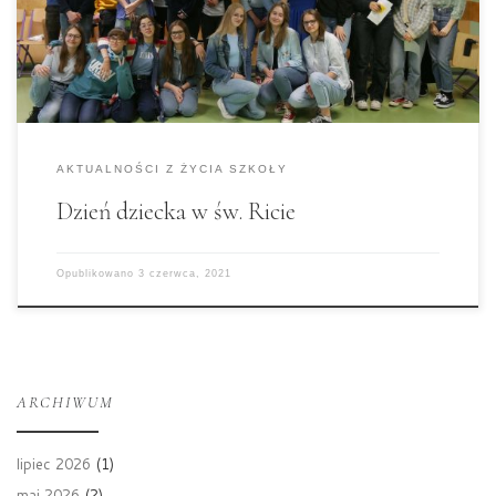
przewodniczącego klasy. Osoby, które przyszły w
tym kolorze lub dowolnym elemencie ubioru,
który zawierał wylosowany kolor były zwolnione
[…]
AKTUALNOŚCI Z ŻYCIA SZKOŁY
Dzień dziecka w św. Ricie
Opublikowano
3 czerwca, 2021
ARCHIWUM
lipiec 2026
(1)
maj 2026
(2)