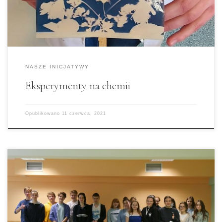
zapraszamy do Naszej Szkoły!
NASZE INICJATYWY
Eksperymenty na chemii
Opublikowano
11 czerwca, 2021
We wtorek 1 czerwca w naszym liceum odbył się
Dzień dziecka. Z tej okazji Członkowie Rady
Samorządu Uczniowskiego przygotowali
,,zabawę”, która polegała na przebraniu się w
określony kolor, który został wylosowany przez