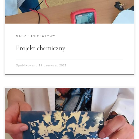
NASZE INICJATYWY
Projekt chemiczny
Opublikowano
17 czerwca, 2021
Takie projekty realizujemy na lekcjach chemii!
Już wkrótce pokażemy Wam więcej! Lekcja
przygotowana przez uczennicę klasy 2A, Annę
Kaczanowską w ramach semestralnego projektu
chemicznego Jeśli lubicie eksperymentować, to