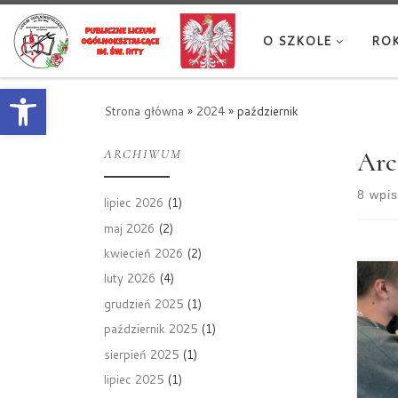
Przejdź do treści
O SZKOLE
ROK
Otwórz pasek narzędzi
Strona główna
»
2024
»
październik
ARCHIWUM
Arc
8 wpi
lipiec 2026
(1)
maj 2026
(2)
kwiecień 2026
(2)
luty 2026
(4)
Ucz
inf
grudzień 2025
(1)
wzi
październik 2025
(1)
zaj
sierpień 2025
(1)
nau
wła
lipiec 2025
(1)
To 