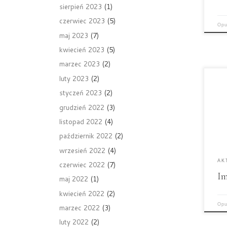
sierpień 2023
(1)
akt
wyd
czerwiec 2023
(5)
Opu
wsz
maj 2023
(7)
któ
kwiecień 2023
(5)
org
marzec 2023
(2)
luty 2023
(2)
Dzi
szk
styczeń 2023
(2)
świ
grudzień 2022
(3)
Gen
listopad 2022
(4)
Ucz
dzi
październik 2022
(2)
szk
wrzesień 2022
(4)
koś
AK
czerwiec 2022
(7)
pod
Im
się
maj 2022
(1)
Gen
kwiecień 2022
(2)
szk
Opu
marzec 2022
(3)
cza
duc
luty 2022
(2)