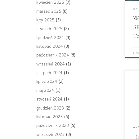
kwiecień 2025
(7)
poł
AK
marzec 2025
(6)
pro
Wa
Dzi
luty 2025
(3)
pop
S
styczeń 2025
(2)
pod
Te
grudzień 2024
(3)
wie
cze
listopad 2024
(3)
wyz
Opu
październik 2024
(8)
do 
wrzesień 2024
(1)
sierpień 2024
(1)
Dzi
lipiec 2024
(2)
się
maj 2024
(1)
deb
jes
styczeń 2024
(1)
wzg
grudzień 2023
(2)
chr
listopad 2023
(6)
deb
oka
październik 2023
(5)
AK
pod
wrzesień 2023
(3)
De
pub