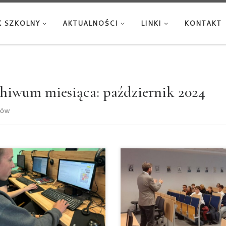
 SZKOLNY
AKTUALNOŚCI
LINKI
KONTAKT
hiwum miesiąca:
październik 2024
sów
niowie naszej grupy
Dziś na Uniwersytecie
ormatycznej mieli okazję
Komisji Edukacji
ąć udział w wyjątkowych
Narodowej w Krakowie
ęciach, podczas których
rozpoczęliśmy X edycję
czyli się, jak stworzyć
Uniwersyteckiego Fakul
sną grę komputerową.
Geograficznego. Tegoro
świetna okazja, by
cykl rozpoczął wykład dr