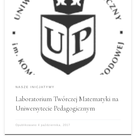
Drodzy Licealiści! Uniwersytet Pedagogiczny
zaprasza miłośników matematyki na
cotygodniowe zajęcia: Laboratorium Twórczej
Matematyki. Zajęcia się finansowane ze środków
UE. Wszelkie informacje i rekrutacja:
http://www.up.krakow.pl/uniwersytet/aktualnosc
i/2160-ogloszenie-o-rekrutacji-do-projektu-
laboratorium-tworczej-matematyki Liczba miejsc
jest ograniczona, więc zainteresowanych
zachęcamy do szybkiej rekrutacji.
NASZE INICJATYWY
Laboratorium Twórczej Matematyki na
Uniwersytecie Pedagogicznym
Opublikowano
4 października, 2017