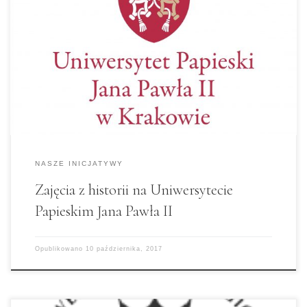
Drodzy Licealiści! Istnieje możliwości udziału w
świetnych zajęciach z historii na UPJPII. Uwaga!
Limit miejsc – 40 osób. Zgłoszenia do 18
października. Dokładna tematyka spotkań i
wszelkie informacje na:
http://www.upjp2.edu.pl/node/2220
NASZE INICJATYWY
Zajęcia z historii na Uniwersytecie
Papieskim Jana Pawła II
Opublikowano
10 października, 2017