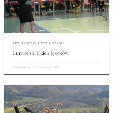
na wejście w rolę ekspertów i przygotowaliśmy
quiz dla gimnazjalistów na temat wiedzy o
wylosowanych przez nich krajach europejskich.
Musimy przyznać, że dzielnie walczyli, a […]
AKTUALNOŚCI Z ŻYCIA SZKOŁY
Europejski Dzień Języków
Opublikowano
15 października, 2017
Dnia 9 października 2017 r. klasa 1 LO wyruszyła
na pielgrzymkę do Sanktuarium Matki Bożej
Jasnogórskiej na Bachledówce. Wyjechaliśmy