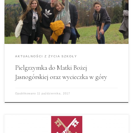
wczesnym porankiem z ulicy Rybaki, aby z
radością skierować się w stronę Zakopanego.
Dwie godziny podróży minęły w ekscytacji z
pierwszej, wspólnej wycieczki. Na Bachledówce
przywitała nas piękna i bezchmurna pogoda, […]
AKTUALNOŚCI Z ŻYCIA SZKOŁY
Pielgrzymka do Matki Bożej
Jasnogórskiej oraz wycieczka w góry
Opublikowano
11 października, 2017