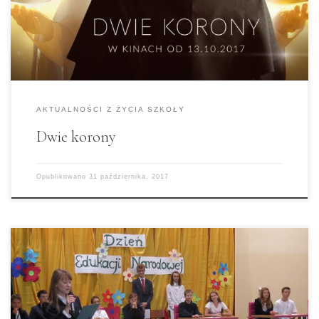
poświęcającego swoje życie dla Franciszka
Gajowniczka, jednego z dziesięciu więźniów
skazanych przez komendanta obozu –
lagerführera […]
AKTUALNOŚCI Z ŻYCIA SZKOŁY
Dwie korony
Opublikowano
31 października, 2017
Europejski Dzień Języków to impreza, która na
stałe zagościła w naszym szkolnym kalendarzu.
W tym roku nasza klasa była gospodarzem
całego przedsięwzięcia, więc pozwoliliśmy sobie