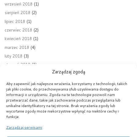
wrzesień 2018
(1)
sierpień 2018
(2)
lipiec 2018
(1)
czerwiec 2018
(2)
kwiecień 2018
(1)
marzec 2018
(4)
luty 2018
(3)
styczeń 2018
(1)
Zarządzaj zgodą
grudzień 2017
(8)
listopad 2017
(6)
Aby zapewnić jak najlepsze wrażenia, korzystamy z technologii, takich
jak pliki cookie, do przechowywania i/lub uzyskiwania dostępu do
październik 2017
(6)
informacji o urządzeniu. Zgoda na te technologie pozwoli nam
wrzesień 2017
(2)
przetwarzać dane, takie jak zachowanie podczas przeglądania lub
unikalne identyfikatory na tej stronie. Brak wyrażenia zgody lub
sierpień 2017
(2)
wycofanie zgody może niekorzystnie wpłynąć na niektóre cechy i
kwiecień 2017
(1)
funkcje.
Zarządzaj serwisami