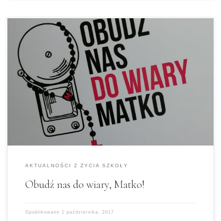
Październik jest miesiącem, który poświęcony
jest modlitwie różańcowej. Do codziennej
modlitwy w tej właśnie formie zachęca nas
dekoracja szkolna, którą z pietyzmem
przygotował dla nas o. Grzegorz. Na korytarzach
pojawiły się obraz Matki Boskiej
Częstochowskiej oraz figura Matki Bożej
Fatimskiej. Na ścianach, drzwiach oraz oknach
korytarzy i klas rozwieszone zostały […]
AKTUALNOŚCI Z ŻYCIA SZKOŁY
Obudź nas do wiary, Matko!
Opublikowano
1 października, 2017