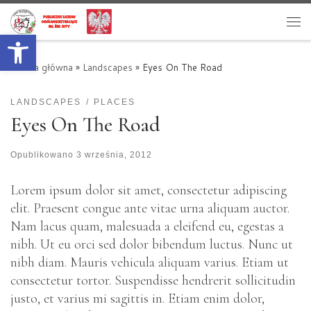
Przejdź do treści
Otwórz pasek narzędzi
Me
Strona główna
»
Landscapes
»
Eyes On The Road
LANDSCAPES
PLACES
Eyes On The Road
Opublikowano
3 września, 2012
Lorem ipsum dolor sit amet, consectetur adipiscing
elit. Praesent congue ante vitae urna aliquam auctor.
Nam lacus quam, malesuada a eleifend eu, egestas a
nibh. Ut eu orci sed dolor bibendum luctus. Nunc ut
nibh diam. Mauris vehicula aliquam varius. Etiam ut
consectetur tortor. Suspendisse hendrerit sollicitudin
justo, et varius mi sagittis in. Etiam enim dolor,