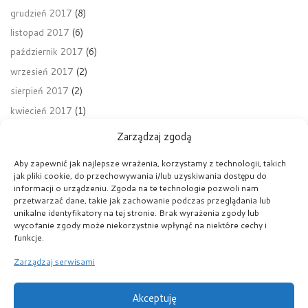
grudzień 2017
(8)
listopad 2017
(6)
październik 2017
(6)
wrzesień 2017
(2)
sierpień 2017
(2)
kwiecień 2017
(1)
Zarządzaj zgodą
Aby zapewnić jak najlepsze wrażenia, korzystamy z technologii, takich
jak pliki cookie, do przechowywania i/lub uzyskiwania dostępu do
Nawigacja wpisu
Poprzedni wpis
informacji o urządzeniu. Zgoda na te technologie pozwoli nam
ART ROOM
przetwarzać dane, takie jak zachowanie podczas przeglądania lub
unikalne identyfikatory na tej stronie. Brak wyrażenia zgody lub
wycofanie zgody może niekorzystnie wpłynąć na niektóre cechy i
POWRÓT DO LISTY POST
funkcje.
Na
Zarządzaj serwisami
HONG KONG
Akceptuję