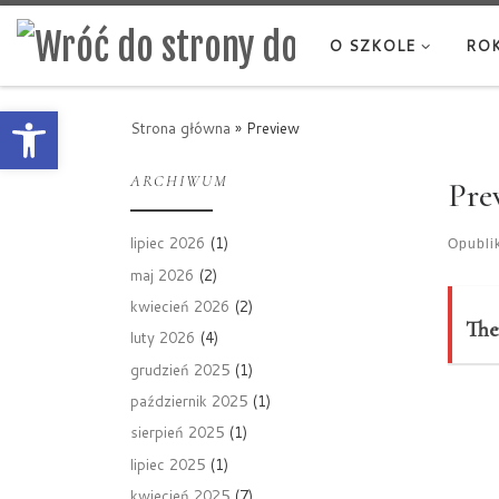
Przejdź do treści
O SZKOLE
ROK
Otwórz pasek narzędzi
Strona główna
»
Preview
ARCHIWUM
Pre
lipiec 2026
(1)
Opubl
maj 2026
(2)
kwiecień 2026
(2)
The
luty 2026
(4)
grudzień 2025
(1)
październik 2025
(1)
sierpień 2025
(1)
lipiec 2025
(1)
kwiecień 2025
(7)