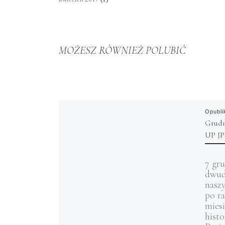
MOŻESZ RÓWNIEŻ POLUBIĆ
Opubl
Grudn
UP JP
7 gr
dwud
naszy
po ra
mies
hist