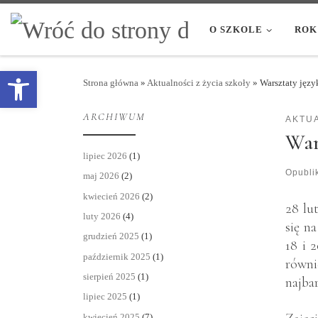
Przejdź do treści
O SZKOLE
ROK
Otwórz pasek narzędzi
Strona główna
»
Aktualności z życia szkoły
»
Warsztaty jęz
ARCHIWUM
AKTUA
War
lipiec 2026
(1)
Opubl
maj 2026
(2)
kwiecień 2026
(2)
28 lu
luty 2026
(4)
się n
grudzień 2025
(1)
18 i 
październik 2025
(1)
równi
sierpień 2025
(1)
najba
lipiec 2025
(1)
kwiecień 2025
(7)