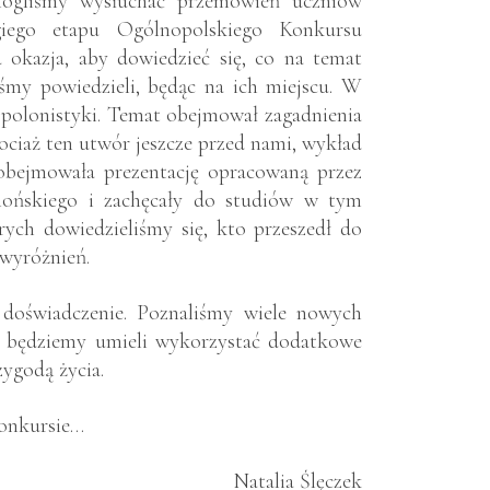
 mogliśmy wysłuchać przemówień uczniów
giego etapu Ogólnopolskiego Konkursu
okazja, aby dowiedzieć się, co na temat
yśmy powiedzieli, będąc na ich miejscu. W
k polonistyki. Temat obejmował zagadnienia
ciaż ten utwór jeszcze przed nami, wykład
 obejmowała prezentację opracowaną przez
ellońskiego i zachęcały do studiów w tym
rych dowiedzieliśmy się, kto przeszedł do
 wyróżnień.
doświadczenie. Poznaliśmy wiele nowych
eli będziemy umieli wykorzystać dodatkowe
zygodą życia.
konkursie…
Natalia Ślęczek