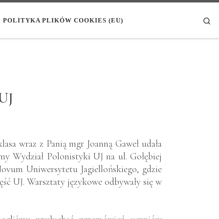
Se
POLITYKA PLIKÓW COOKIES (EU)
 UJ
 klasa wraz z Panią mgr Joanną Gaweł udała
śmy Wydział Polonistyki UJ na ul. Gołębiej
ovum Uniwersytetu Jagiellońskiego, gdzie
część UJ. Warsztaty językowe odbywały się w