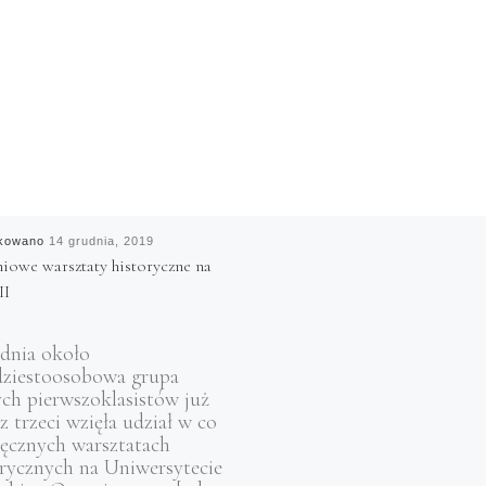
ikowano
14 grudnia, 2019
iowe warsztaty historyczne na
II
udnia około
ziestoosobowa grupa
ch pierwszoklasistów już
z trzeci wzięła udział w co
ięcznych warsztatach
orycznych na Uniwersytecie