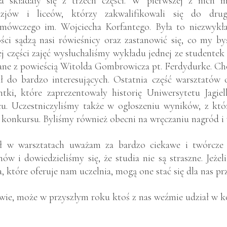
ia składały się z trzech części. W pierwszej z nich
azjów i liceów, którzy zakwalifikowali się do dru
mówczego im. Wojciecha Korfantego. Była to niezwykła 
ści sądzą nasi rówieśnicy oraz zastanowić się, co my b
ej części zajęć wysłuchaliśmy wykładu jednej ze studente
ane z powieścią Witolda Gombrowicza pt. Ferdydurke. Cho
ał do bardzo interesujących. Ostatnia część warsztatów
ntki, które zaprezentowały historię Uniwersytetu Jagi
cu. Uczestniczyliśmy także w ogłoszeniu wyników, z któ
u konkursu. Byliśmy również obecni na wręczaniu nagród i
ł w warsztatach uważam za bardzo ciekawe i twórcze 
nów i dowiedzieliśmy się, że studia nie są straszne. Jeż
a, które oferuje nam uczelnia, mogą one stać się dla nas pr
 wie, może w przyszłym roku ktoś z nas weźmie udział w 