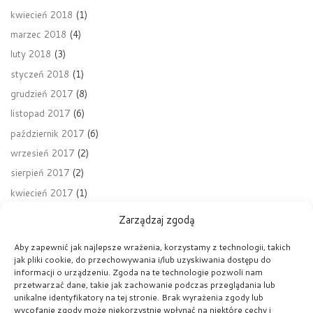
kwiecień 2018
(1)
marzec 2018
(4)
luty 2018
(3)
styczeń 2018
(1)
grudzień 2017
(8)
listopad 2017
(6)
październik 2017
(6)
wrzesień 2017
(2)
sierpień 2017
(2)
kwiecień 2017
(1)
Zarządzaj zgodą
Aby zapewnić jak najlepsze wrażenia, korzystamy z technologii, takich
jak pliki cookie, do przechowywania i/lub uzyskiwania dostępu do
Nawigacja wpisu
Poprzedni wpis
informacji o urządzeniu. Zgoda na te technologie pozwoli nam
OBCHODY 11 LISTOPADA – ŚWIĘTA NIEPODLEGŁOŚCI
przetwarzać dane, takie jak zachowanie podczas przeglądania lub
unikalne identyfikatory na tej stronie. Brak wyrażenia zgody lub
wycofanie zgody może niekorzystnie wpłynąć na niektóre cechy i
POWRÓT DO LISTY POST