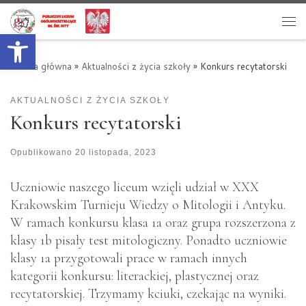
Przejdź do treści
Otwórz pasek narzędzi
Me
Strona główna
»
Aktualności z życia szkoły
»
Konkurs recytatorski
AKTUALNOŚCI Z ŻYCIA SZKOŁY
Konkurs recytatorski
Opublikowano
20 listopada, 2023
Uczniowie naszego liceum wzięli udział w XXX
Krakowskim Turnieju Wiedzy o Mitologii i Antyku.
W ramach konkursu klasa 1a oraz grupa rozszerzona z
klasy 1b pisały test mitologiczny. Ponadto uczniowie
klasy 1a przygotowali prace w ramach innych
kategorii konkursu: literackiej, plastycznej oraz
recytatorskiej. Trzymamy kciuki, czekając na wyniki.