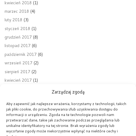
kwiecień 2018
(1)
marzec 2018
(4)
luty 2018
(3)
styczeń 2018
(1)
grudzień 2017
(8)
listopad 2017
(6)
październik 2017
(6)
wrzesień 2017
(2)
sierpień 2017
(2)
kwiecień 2017
(1)
Zarządzaj zgodą
Aby zapewnić jak najlepsze wrażenia, korzystamy z technologii, takich
jak pliki cookie, do przechowywania i/lub uzyskiwania dostępu do
Nawigacja wpisu
Poprzedni wpis
informacji o urządzeniu. Zgoda na te technologie pozwoli nam
KRAKOWSKA OLIMPIADA MŁODZIEŻY – LICEALIADA W SZACHACH
przetwarzać dane, takie jak zachowanie podczas przeglądania lub
unikalne identyfikatory na tej stronie. Brak wyrażenia zgody lub
wycofanie zgody może niekorzystnie wpłynąć na niektóre cechy i
POWRÓT DO LISTY POST