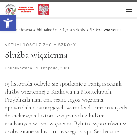
Przejdź do treści
Otwórz pasek narzędzi
Me
Strona główna
»
Aktualności z życia szkoły
»
Służba więzienna
AKTUALNOŚCI Z ŻYCIA SZKOŁY
Służba więzienna
Opublikowano
19 listopada, 2021
19 listopada odbyło się spotkanie z Panią rzecznik
służby więziennej z Krakowa na Montelupich.
Przybliżała nam ona realia tegoż więzienia,
opowiadała o istniejących warunkach oraz nawiązała
do ciekawych historii związanych z ludźmi
osadzanych w tym więzieniu. Byli to często również
osoby znane w historii naszego kraju. Serdecznie