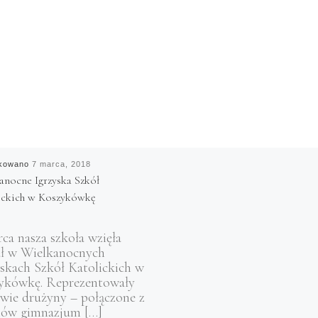
ikowano
7 marca, 2018
anocne Igrzyska Szkół
ickich w Koszykówkę
ca nasza szkoła wzięła
ał w Wielkanocnych
yskach Szkół Katolickich w
ykówkę. Reprezentowały
dwie drużyny – połączone z
iów gimnazjum […]