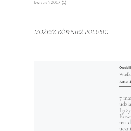
kwiecień 2017
(1)
MOŻESZ RÓWNIEŻ POLUBIĆ
Opubl
Wielk
Katol
7 mar
udzi
Igrz
Kosz
nas 
uczn