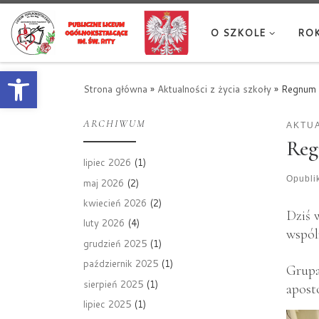
Przejdź do treści
O SZKOLE
ROK
Otwórz pasek narzędzi
Strona główna
»
Aktualności z życia szkoły
»
Regnum 
ARCHIWUM
AKTUA
Reg
lipiec 2026
(1)
Opubl
maj 2026
(2)
kwiecień 2026
(2)
Dziś 
luty 2026
(4)
wspól
grudzień 2025
(1)
październik 2025
(1)
Grupa
sierpień 2025
(1)
apost
lipiec 2025
(1)