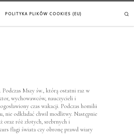
Se
POLITYKA PLIKÓW COOKIES (EU)
. Podczas Mszy św., którą ostatni raz w
ktor, wychowawców, nauczycieli i
łogosławiony czas wakacji. Podczas homilii
u, nie odkładać chwil modlitwy. Następnie
 oraz róż złotych, srebrnych i
urs flagi świata czy obronę prawd wiary