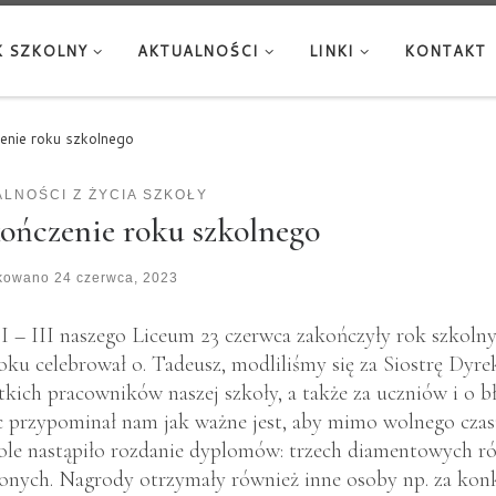
 SZKOLNY
AKTUALNOŚCI
LINKI
KONTAKT
enie roku szkolnego
LNOŚCI Z ŻYCIA SZKOŁY
ończenie roku szkolnego
ikowano
24 czerwca, 2023
 I – III naszego Liceum 23 czerwca zakończyły rok szkolny
oku celebrował o. Tadeusz, modliliśmy się za Siostrę Dyre
tkich pracowników naszej szkoły, a także za uczniów i o b
c przypominał nam jak ważne jest, aby mimo wolnego czas
ole nastąpiło rozdanie dyplomów: trzech diamentowych róż
onych. Nagrody otrzymały również inne osoby np. za konk