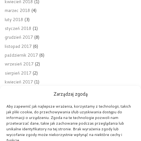
kwiecień 2018
(1)
marzec 2018
(4)
luty 2018
(3)
styczeń 2018
(1)
grudzień 2017
(8)
listopad 2017
(6)
październik 2017
(6)
wrzesień 2017
(2)
sierpień 2017
(2)
kwiecień 2017
(1)
Zarządzaj zgodą
Aby zapewnić jak najlepsze wrażenia, korzystamy z technologii, takich
jak pliki cookie, do przechowywania i/lub uzyskiwania dostępu do
Nawigacja wpisu
Poprzedni wpis
informacji o urządzeniu. Zgoda na te technologie pozwoli nam
REKOLEKCJE ADWENTOWE – DZIEŃ 2
przetwarzać dane, takie jak zachowanie podczas przeglądania lub
unikalne identyfikatory na tej stronie. Brak wyrażenia zgody lub
wycofanie zgody może niekorzystnie wpłynąć na niektóre cechy i
POWRÓT DO LISTY POST
funkcje.