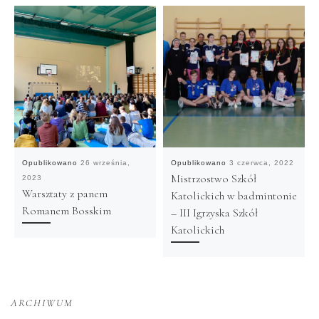
Opublikowano
26 września,
Opublikowano
3 czerwca, 2022
Mistrzostwo Szkół
2023
Warsztaty z panem
Katolickich w badmintonie
Romanem Bosskim
– III Igrzyska Szkół
Katolickich
ARCHIWUM