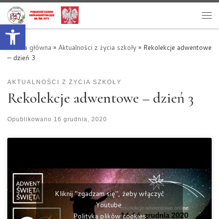
Przejdź do treści
Otwórz pasek narzędzi
Me
Strona główna
»
Aktualności z życia szkoły
»
Rekolekcje adwentowe
– dzień 3
AKTUALNOŚCI Z ŻYCIA SZKOŁY
Rekolekcje adwentowe – dzień 3
Opublikowano
16 grudnia, 2020
Kliknij "zgadzam się", żeby włączyć
Youtube
Polityka plików cookies