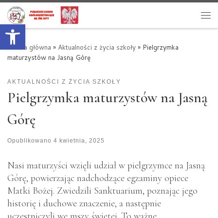
Przejdź do treści
Otwórz pasek narzędzi
Me
Strona główna
»
Aktualności z życia szkoły
»
Pielgrzymka
maturzystów na Jasną Górę
AKTUALNOŚCI Z ŻYCIA SZKOŁY
Pielgrzymka maturzystów na Jasną
Górę
Opublikowano
4 kwietnia, 2025
Nasi maturzyści wzięli udział w pielgrzymce na Jasną
Górę, powierzając nadchodzące egzaminy opiece
Matki Bożej. Zwiedzili Sanktuarium, poznając jego
historię i duchowe znaczenie, a następnie
uczestniczyli we mszy świętej. To ważne