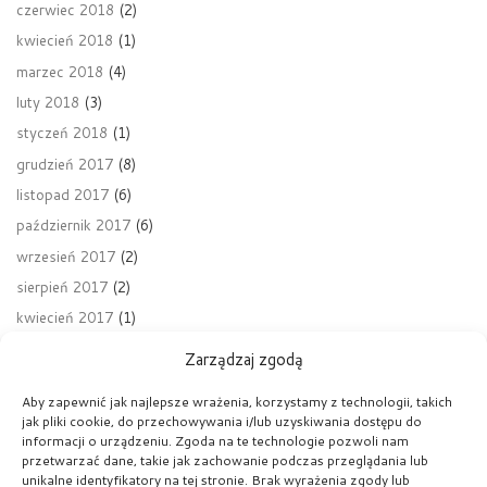
czerwiec 2018
(2)
kwiecień 2018
(1)
marzec 2018
(4)
luty 2018
(3)
styczeń 2018
(1)
grudzień 2017
(8)
listopad 2017
(6)
październik 2017
(6)
wrzesień 2017
(2)
sierpień 2017
(2)
kwiecień 2017
(1)
Zarządzaj zgodą
Aby zapewnić jak najlepsze wrażenia, korzystamy z technologii, takich
jak pliki cookie, do przechowywania i/lub uzyskiwania dostępu do
Nawigacja wpisu
Poprzedni wpis
informacji o urządzeniu. Zgoda na te technologie pozwoli nam
CZWARTKOWE WARSZTATY KLASY 2A I 2B NA WYDZIALE CHEMII UJ
przetwarzać dane, takie jak zachowanie podczas przeglądania lub
unikalne identyfikatory na tej stronie. Brak wyrażenia zgody lub