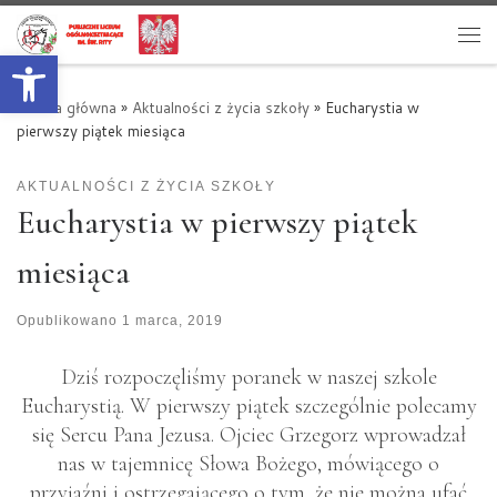
Przejdź do treści
Otwórz pasek narzędzi
Me
Strona główna
»
Aktualności z życia szkoły
»
Eucharystia w
pierwszy piątek miesiąca
AKTUALNOŚCI Z ŻYCIA SZKOŁY
Eucharystia w pierwszy piątek
miesiąca
Opublikowano
1 marca, 2019
Dziś rozpoczęliśmy poranek w naszej szkole
Eucharystią. W pierwszy piątek szczególnie polecamy
się Sercu Pana Jezusa. Ojciec Grzegorz wprowadzał
nas w tajemnicę Słowa Bożego, mówiącego o
przyjaźni i ostrzegającego o tym, że nie można ufać