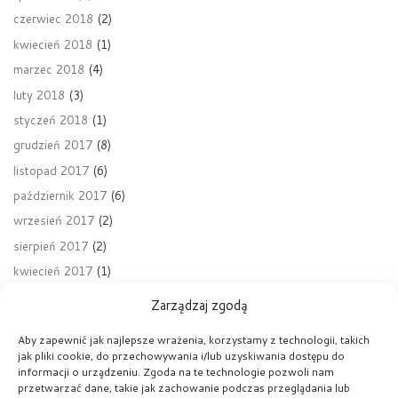
czerwiec 2018
(2)
kwiecień 2018
(1)
marzec 2018
(4)
luty 2018
(3)
styczeń 2018
(1)
grudzień 2017
(8)
listopad 2017
(6)
październik 2017
(6)
wrzesień 2017
(2)
sierpień 2017
(2)
kwiecień 2017
(1)
Zarządzaj zgodą
Aby zapewnić jak najlepsze wrażenia, korzystamy z technologii, takich
jak pliki cookie, do przechowywania i/lub uzyskiwania dostępu do
Nawigacja wpisu
Poprzedni wpis
informacji o urządzeniu. Zgoda na te technologie pozwoli nam
ODBYŁ SIĘ PIERWSZY DZIEŃ OTWARTY
przetwarzać dane, takie jak zachowanie podczas przeglądania lub