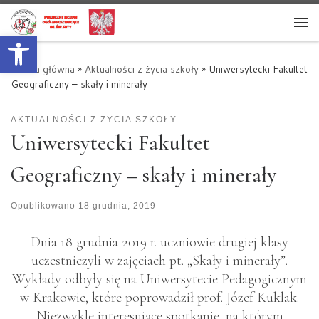
Przejdź do treści
Otwórz pasek narzędzi
Me
Strona główna
»
Aktualności z życia szkoły
»
Uniwersytecki Fakultet
Geograficzny – skały i minerały
AKTUALNOŚCI Z ŻYCIA SZKOŁY
Uniwersytecki Fakultet
Geograficzny – skały i minerały
Opublikowano
18 grudnia, 2019
Dnia 18 grudnia 2019 r. uczniowie drugiej klasy
uczestniczyli w zajęciach pt. „Skały i minerały”.
Wykłady odbyły się na Uniwersytecie Pedagogicznym
w Krakowie, które poprowadził prof. Józef Kuklak.
Niezwykle interesujące spotkanie, na którym