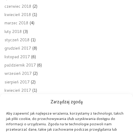
czerwiec 2018
(2)
kwiecień 2018
(1)
marzec 2018
(4)
luty 2018
(3)
styczeń 2018
(1)
grudzień 2017
(8)
listopad 2017
(6)
październik 2017
(6)
wrzesień 2017
(2)
sierpień 2017
(2)
kwiecień 2017
(1)
Zarządzaj zgodą
Aby zapewnić jak najlepsze wrażenia, korzystamy z technologii, takich
jak pliki cookie, do przechowywania i/lub uzyskiwania dostępu do
Nawigacja wpisu
Poprzedni wpis
informacji o urządzeniu. Zgoda na te technologie pozwoli nam
GRUDNIOWE WARSZTATY HISTORYCZNE NA UP JPII
przetwarzać dane, takie jak zachowanie podczas przeglądania lub