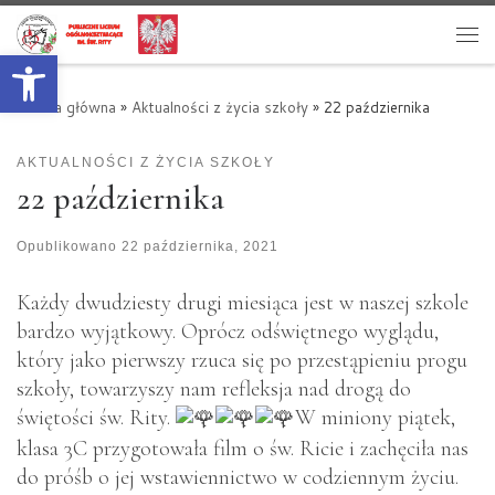
Przejdź do treści
Otwórz pasek narzędzi
Me
Strona główna
»
Aktualności z życia szkoły
»
22 października
AKTUALNOŚCI Z ŻYCIA SZKOŁY
22 października
Opublikowano
22 października, 2021
Każdy dwudziesty drugi miesiąca jest w naszej szkole
bardzo wyjątkowy. Oprócz odświętnego wyglądu,
który jako pierwszy rzuca się po przestąpieniu progu
szkoły, towarzyszy nam refleksja nad drogą do
świętości św. Rity.
W miniony piątek,
klasa 3C przygotowała film o św. Ricie i zachęciła nas
do próśb o jej wstawiennictwo w codziennym życiu.