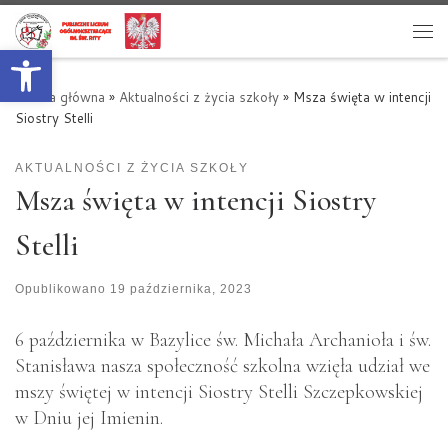
Przejdź do treści
Otwórz pasek narzędzi
Me
Strona główna
»
Aktualności z życia szkoły
»
Msza święta w intencji
Siostry Stelli
AKTUALNOŚCI Z ŻYCIA SZKOŁY
Msza święta w intencji Siostry
Stelli
Opublikowano
19 października, 2023
6 października w Bazylice św. Michała Archanioła i św.
Stanisława nasza społeczność szkolna wzięła udział we
mszy świętej w intencji Siostry Stelli Szczepkowskiej
w Dniu jej Imienin.