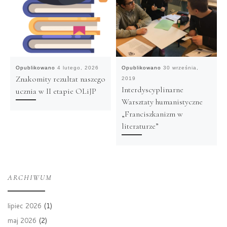
Opublikowano
4 lutego, 2026
Opublikowano
30 września,
Znakomity rezultat naszego
2019
Interdyscyplinarne
ucznia w II etapie OLiJP
Warsztaty humanistyczne
„Franciszkanizm w
literaturze”
ARCHIWUM
lipiec 2026
(1)
maj 2026
(2)