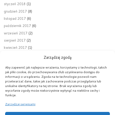
styczeń 2018
(1)
grudzień 2017
(8)
listopad 2017
(6)
październik 2017
(6)
wrzesień 2017
(2)
sierpień 2017
(2)
kwiecień 2017
(1)
Zarządzaj zgodą
Aby zapewnić jak najlepsze wrażenia, korzystamy z technologii, takich
jak pliki cookie, do przechowywania i/lub uzyskiwania dostępu do
Nawigacja wpisu
Poprzedni wpis
informacji o urządzeniu. Zgoda na te technologie pozwoli nam
FINAŁ ZBIÓRKI PRODUKTÓW DLA OSÓB BEZDOMNYCH
przetwarzać dane, takie jak zachowanie podczas przeglądania lub
unikalne identyfikatory na tej stronie. Brak wyrażenia zgody lub
wycofanie zgody może niekorzystnie wpłynąć na niektóre cechy i
POWRÓT DO LISTY POST
funkcje.
Na
Zarządzaj serwisami
DEBATA OKSFORDZKA O TEOLOGII „VERITATIS SPLENDOR”